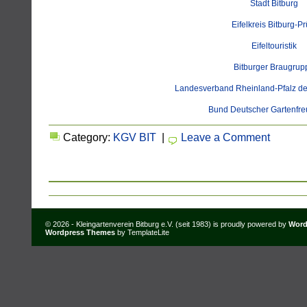
Stadt Bitburg
Eifelkreis Bitburg-P
Eifeltouristik
Bitburger Braugrup
Landesverband Rheinland-Pfalz der
Bund Deutscher Gartenfre
Category:
KGV BIT
|
Leave a Comment
© 2026 - Kleingartenverein Bitburg e.V. (seit 1983) is proudly powered by
Word
Wordpress Themes
by TemplateLite