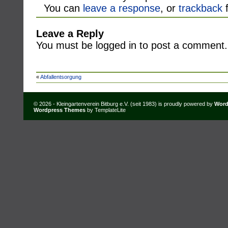
You can
leave a response
, or
trackback
f
Leave a Reply
You must be logged in to post a comment.
«
Abfallentsorgung
© 2026 - Kleingartenverein Bitburg e.V. (seit 1983) is proudly powered by
Word
Wordpress Themes
by TemplateLite